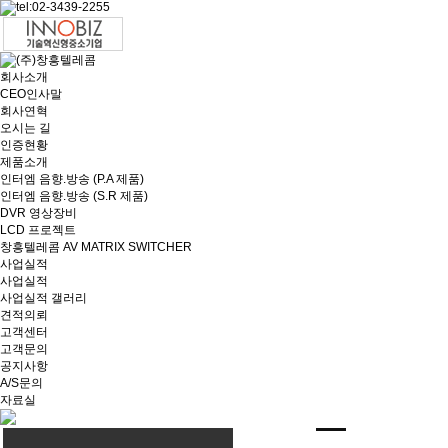
회사소개
CEO인사말
회사연혁
오시는 길
인증현황
제품소개
인터엠 음향.방송 (P.A 제품)
인터엠 음향.방송 (S.R 제품)
DVR 영상장비
LCD 프로젝트
창흥텔레콤 AV MATRIX SWITCHER
사업실적
사업실적
사업실적 갤러리
견적의뢰
고객센터
고객문의
공지사항
A/S문의
자료실